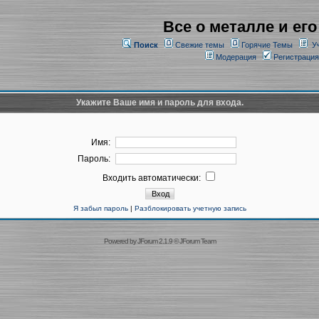
Все о металле и его
Поиск
Свежие темы
Горячие Темы
У
Модерация
Регистрация
Укажите Ваше имя и пароль для входа.
Имя:
Пароль:
Входить автоматически:
Я забыл пароль
|
Разблокировать учетную запись
Powered by
JForum 2.1.9
©
JForum Team