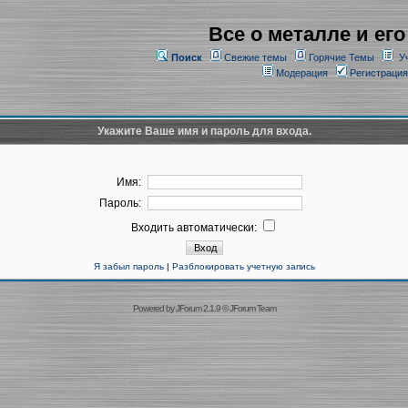
Все о металле и его
Поиск
Свежие темы
Горячие Темы
У
Модерация
Регистрация
Укажите Ваше имя и пароль для входа.
Имя:
Пароль:
Входить автоматически:
Я забыл пароль
|
Разблокировать учетную запись
Powered by
JForum 2.1.9
©
JForum Team