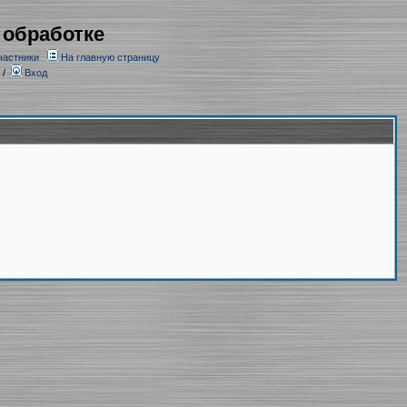
 обработке
частники
На главную страницу
/
Вход