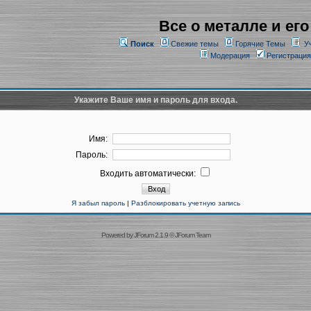
Все о металле и его
Поиск
Свежие темы
Горячие Темы
У
Модерация
Регистрация
Укажите Ваше имя и пароль для входа.
Имя:
Пароль:
Входить автоматически:
Я забыл пароль
|
Разблокировать учетную запись
Powered by
JForum 2.1.9
©
JForum Team