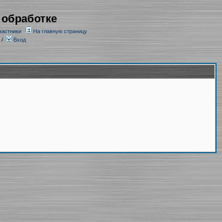
 обработке
частники
На главную страницу
/
Вход