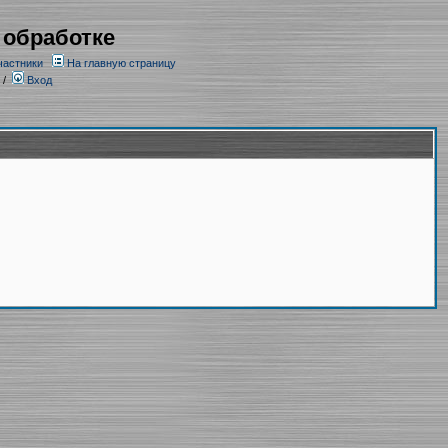
 обработке
частники
На главную страницу
/
Вход