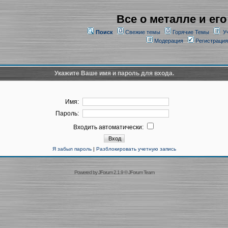
Все о металле и его
Поиск
Свежие темы
Горячие Темы
У
Модерация
Регистрация
Укажите Ваше имя и пароль для входа.
Имя:
Пароль:
Входить автоматически:
Я забыл пароль
|
Разблокировать учетную запись
Powered by
JForum 2.1.9
©
JForum Team