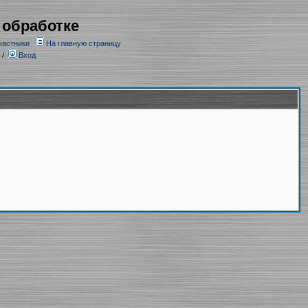
 обработке
частники
На главную страницу
/
Вход