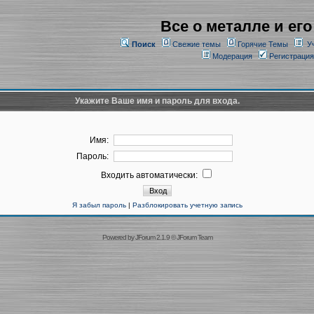
Все о металле и его
Поиск
Свежие темы
Горячие Темы
У
Модерация
Регистрация
Укажите Ваше имя и пароль для входа.
Имя:
Пароль:
Входить автоматически:
Я забыл пароль
|
Разблокировать учетную запись
Powered by
JForum 2.1.9
©
JForum Team