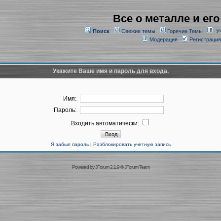
Все о металле и его
Поиск
Свежие темы
Горячие Темы
У
Модерация
Регистрация
Укажите Ваше имя и пароль для входа.
Имя:
Пароль:
Входить автоматически:
Я забыл пароль
|
Разблокировать учетную запись
Powered by
JForum 2.1.9
©
JForum Team