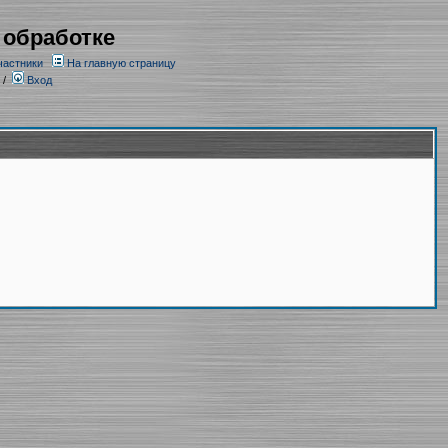
 обработке
частники
На главную страницу
/
Вход