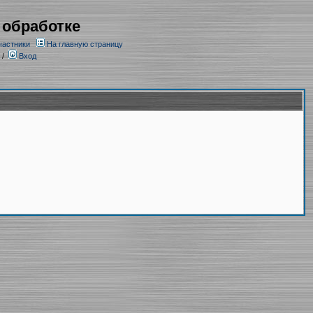
 обработке
частники
На главную страницу
/
Вход