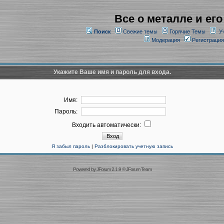
Все о металле и его
Поиск
Свежие темы
Горячие Темы
У
Модерация
Регистрация
Укажите Ваше имя и пароль для входа.
Имя:
Пароль:
Входить автоматически:
Я забыл пароль
|
Разблокировать учетную запись
Powered by
JForum 2.1.9
©
JForum Team