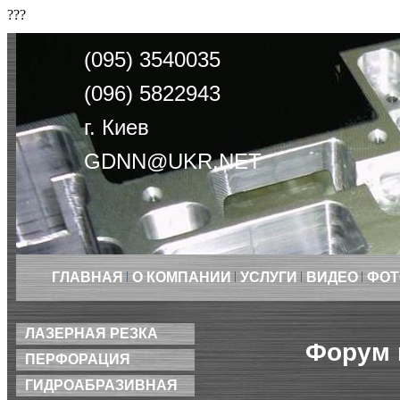
???
(095) 3540035
(096) 5822943
г. Киев
GDNN@UKR.NET
ГЛАВНАЯ
О КОМПАНИИ
УСЛУГИ
ВИДЕО
ФОТ
ЛАЗЕРНАЯ РЕЗКА
Форум 
ПЕРФОРАЦИЯ
ГИДРОАБРАЗИВНАЯ