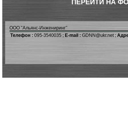
ПЕРЕЙТИ НА Ф
ООО "Альянс-Инжениринг"
Телефон :
095-3540035 ;
E-mail :
GDNN@ukr.net ;
Адре