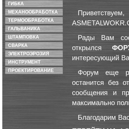
ГИБКА
Приветствуем
МЕХАНООБРАБОТКА
ТЕРМООБРАБОТКА
ASMETALWOKR.
ГАЛЬВАНИКА
Рады Вам со
ШТАМПОВКА
СВАРКА
открылся
ФОР
ЭЛЕКТРОЭРОЗИЯ
интересующий Ва
ИНСТРУМЕНТ
ПРОЕКТИРОВАНИЕ
Форум еще р
останится без о
сообщения и пр
максимально полн
Благодарим Вас