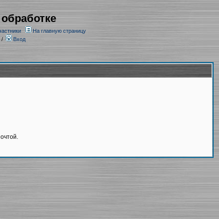
 обработке
частники
На главную страницу
/
Вход
очтой.