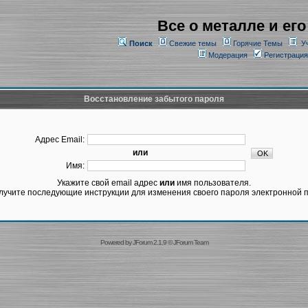
Все о металле и его
Поиск
Свежие темы
Горячие Темы
У
Модерация
Регистрация
Восстановление забытого пароля
Адрес Email:
или
Имя:
Укажите свой email адрес
или
имя пользователя.
лучите последующие инструкции для изменения своего пароля электронной п
Powered by
JForum 2.1.9
©
JForum Team