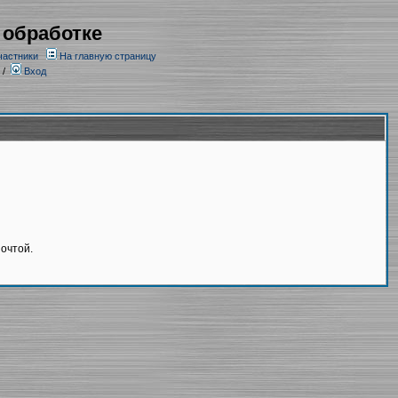
 обработке
частники
На главную страницу
/
Вход
очтой.