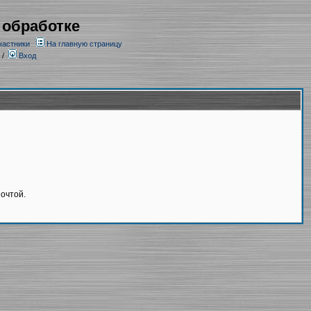
 обработке
частники
На главную страницу
/
Вход
очтой.