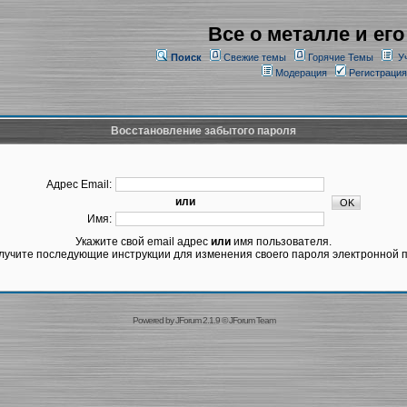
Все о металле и его
Поиск
Свежие темы
Горячие Темы
У
Модерация
Регистрация
Восстановление забытого пароля
Адрес Email:
или
Имя:
Укажите свой email адрес
или
имя пользователя.
лучите последующие инструкции для изменения своего пароля электронной п
Powered by
JForum 2.1.9
©
JForum Team