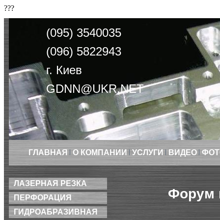
???
(095) 3540035
(096) 5822943
г. Киев
GDNN@UKR.NET
ГЛАВНАЯ
О КОМПАНИИ
УСЛУГИ
ВИДЕО
ФОТ
ЛАЗЕРНАЯ РЕЗКА
Форум 
ПЕРФОРАЦИЯ
ГИДРОАБРАЗИВНАЯ