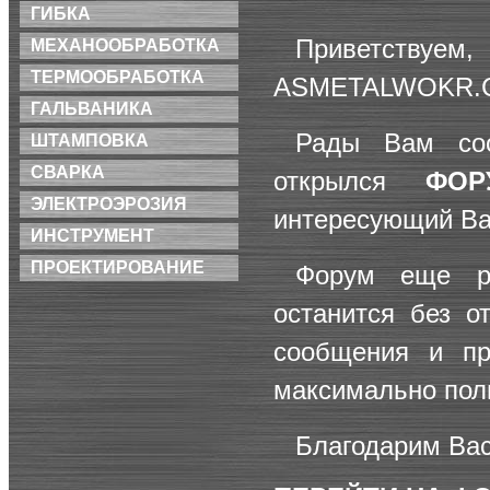
ГИБКА
Приветствуем
МЕХАНООБРАБОТКА
ТЕРМООБРАБОТКА
ASMETALWOKR.
ГАЛЬВАНИКА
Рады Вам со
ШТАМПОВКА
СВАРКА
открылся
ФОР
ЭЛЕКТРОЭРОЗИЯ
интересующий Ва
ИНСТРУМЕНТ
ПРОЕКТИРОВАНИЕ
Форум еще р
останится без о
сообщения и пр
максимально полн
Благодарим Вас