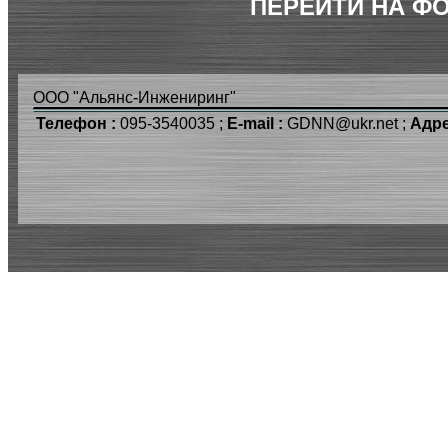
ПЕРЕЙТИ НА Ф
ООО "Альянс-Инжениринг"
Телефон :
095-3540035 ;
E-mail :
GDNN@ukr.net ;
Адре