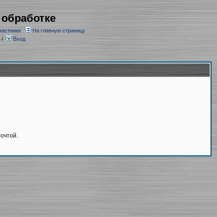
 обработке
частники
На главную страницу
/
Вход
очтой.