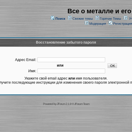
Все о металле и его
Поиск
Свежие темы
Горячие Темы
У
Модерация
Регистрация
Восстановление забытого пароля
Адрес Email:
или
Имя:
Укажите свой email адрес
или
имя пользователя.
лучите последующие инструкции для изменения своего пароля электронной п
Powered by
JForum 2.1.9
©
JForum Team