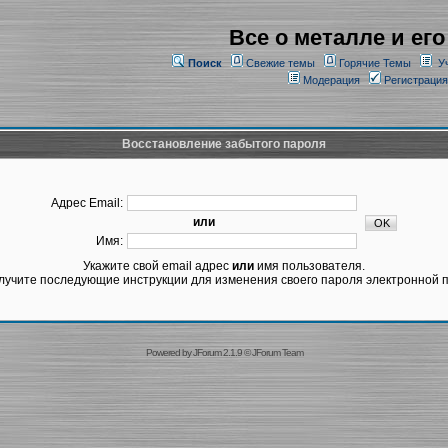
Все о металле и его
Поиск
Свежие темы
Горячие Темы
У
Модерация
Регистрация
Восстановление забытого пароля
Адрес Email:
или
Имя:
Укажите свой email адрес
или
имя пользователя.
лучите последующие инструкции для изменения своего пароля электронной п
Powered by
JForum 2.1.9
©
JForum Team