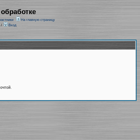
 обработке
частники
На главную страницу
/
Вход
очтой.