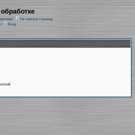
 обработке
частники
На главную страницу
/
Вход
очтой.