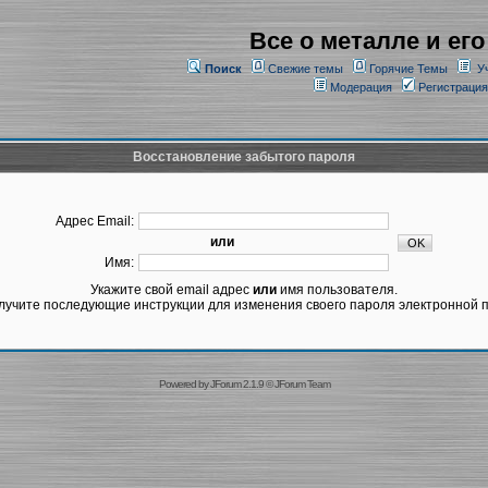
Все о металле и его
Поиск
Свежие темы
Горячие Темы
У
Модерация
Регистрация
Восстановление забытого пароля
Адрес Email:
или
Имя:
Укажите свой email адрес
или
имя пользователя.
лучите последующие инструкции для изменения своего пароля электронной п
Powered by
JForum 2.1.9
©
JForum Team