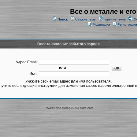
Все о металле и его
Поиск
Свежие темы
Горячие Темы
У
Модерация
Регистрация
Восстановление забытого пароля
Адрес Email:
или
Имя:
Укажите свой email адрес
или
имя пользователя.
лучите последующие инструкции для изменения своего пароля электронной п
Powered by
JForum 2.1.9
©
JForum Team