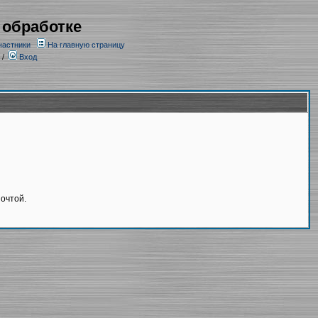
 обработке
частники
На главную страницу
/
Вход
очтой.