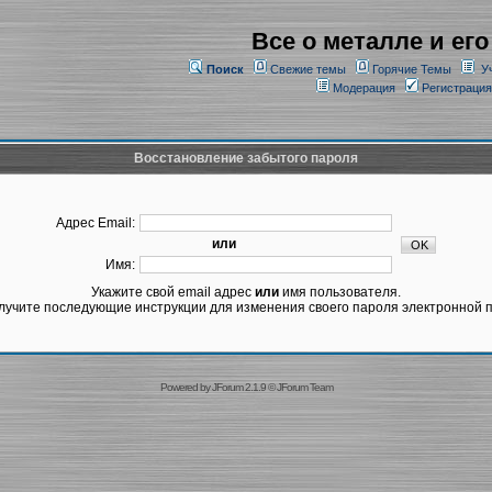
Все о металле и его
Поиск
Свежие темы
Горячие Темы
У
Модерация
Регистрация
Восстановление забытого пароля
Адрес Email:
или
Имя:
Укажите свой email адрес
или
имя пользователя.
лучите последующие инструкции для изменения своего пароля электронной п
Powered by
JForum 2.1.9
©
JForum Team