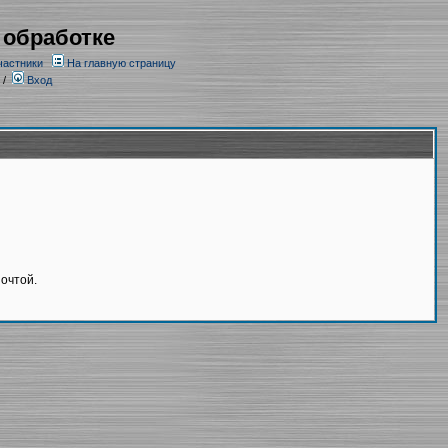
 обработке
частники
На главную страницу
/
Вход
очтой.