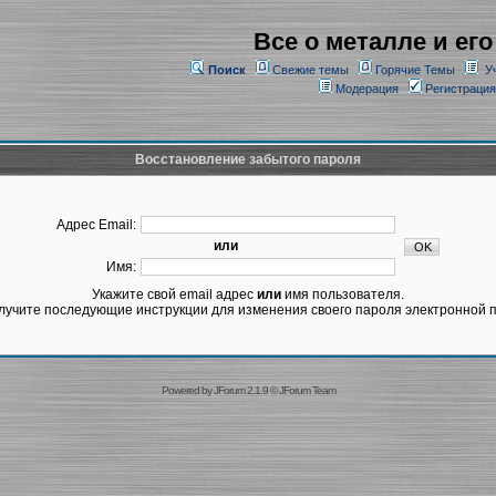
Все о металле и его
Поиск
Свежие темы
Горячие Темы
У
Модерация
Регистрация
Восстановление забытого пароля
Адрес Email:
или
Имя:
Укажите свой email адрес
или
имя пользователя.
лучите последующие инструкции для изменения своего пароля электронной п
Powered by
JForum 2.1.9
©
JForum Team