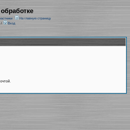
 обработке
частники
На главную страницу
/
Вход
очтой.