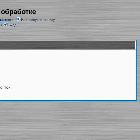
 обработке
частники
На главную страницу
/
Вход
очтой.