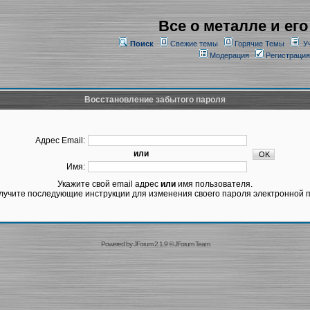
Все о металле и его
Поиск
Свежие темы
Горячие Темы
У
Модерация
Регистрация
Восстановление забытого пароля
Адрес Email:
или
Имя:
Укажите свой email адрес
или
имя пользователя.
лучите последующие инструкции для изменения своего пароля электронной п
Powered by
JForum 2.1.9
©
JForum Team