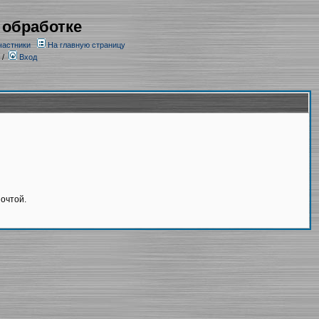
 обработке
частники
На главную страницу
/
Вход
очтой.