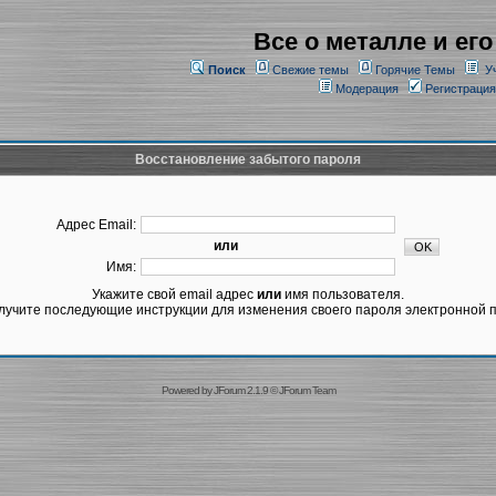
Все о металле и его
Поиск
Свежие темы
Горячие Темы
У
Модерация
Регистрация
Восстановление забытого пароля
Адрес Email:
или
Имя:
Укажите свой email адрес
или
имя пользователя.
лучите последующие инструкции для изменения своего пароля электронной п
Powered by
JForum 2.1.9
©
JForum Team