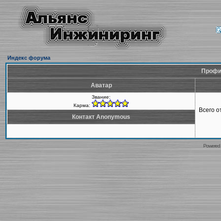
Индекс форума
Профи
Аватар
Звание:
Карма:
Всего 
Контакт Anonymous
Powered