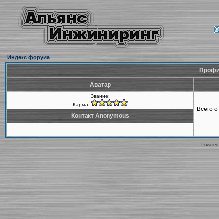
Индекс форума
Профи
Аватар
Звание:
Карма:
Всего 
Контакт Anonymous
Powered