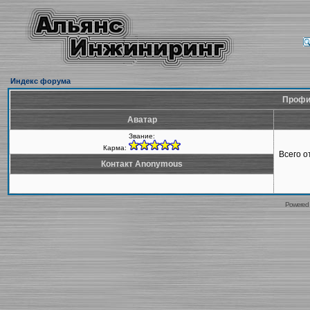
Индекс форума
Профи
Аватар
Звание:
Карма:
Всего 
Контакт Anonymous
Powered