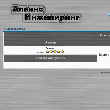
Индекс форума
Профи
Аватар
Звание:
Карма:
Всего 
Контакт Anonymous
Powered