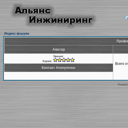
Индекс форума
Профи
Аватар
Звание:
Карма:
Всего 
Контакт Anonymous
Powered