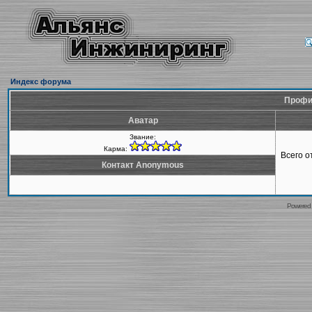
Индекс форума
Профи
Аватар
Звание:
Карма:
Всего 
Контакт Anonymous
Powered