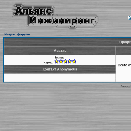
Индекс форума
Профи
Аватар
Звание:
Карма:
Всего 
Контакт Anonymous
Powered