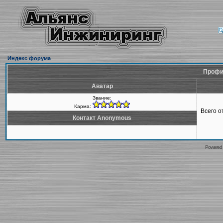
Индекс форума
Профи
Аватар
Звание:
Карма:
Всего 
Контакт Anonymous
Powered