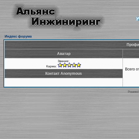
Индекс форума
Профи
Аватар
Звание:
Карма:
Всего 
Контакт Anonymous
Powered