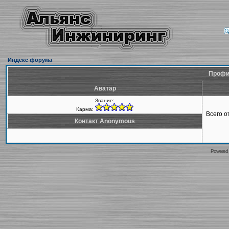
Индекс форума
Профи
Аватар
Звание:
Карма:
Всего 
Контакт Anonymous
Powered