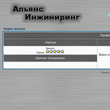
Индекс форума
Профи
Аватар
Звание:
Карма:
Всего 
Контакт Anonymous
Powered