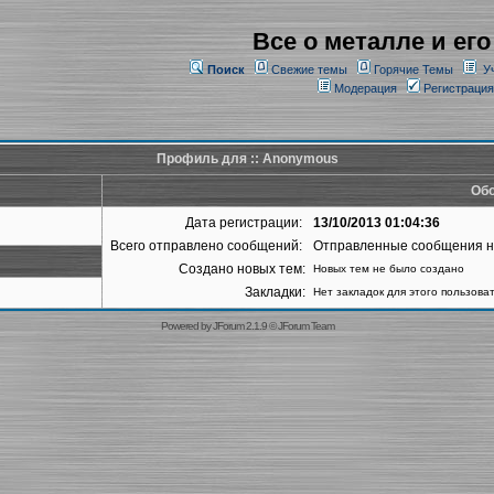
Все о металле и его
Поиск
Свежие темы
Горячие Темы
У
Модерация
Регистрация
Профиль для :: Anonymous
Обо
Дата регистрации:
13/10/2013 01:04:36
Всего отправлено сообщений:
Отправленные сообщения 
Создано новых тем:
Новых тем не было создано
Закладки:
Нет закладок для этого пользова
Powered by
JForum 2.1.9
©
JForum Team