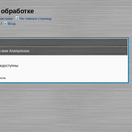
 обработке
частники
На главную страницу
/
Вход
 мне Anonymous
недоступны
теля.