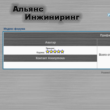
Индекс форума
Профи
Аватар
Звание:
Карма:
Всего 
Контакт Anonymous
Powered