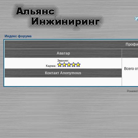
Индекс форума
Профи
Аватар
Звание:
Карма:
Всего 
Контакт Anonymous
Powered