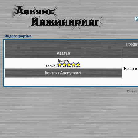
Индекс форума
Профи
Аватар
Звание:
Карма:
Всего 
Контакт Anonymous
Powered