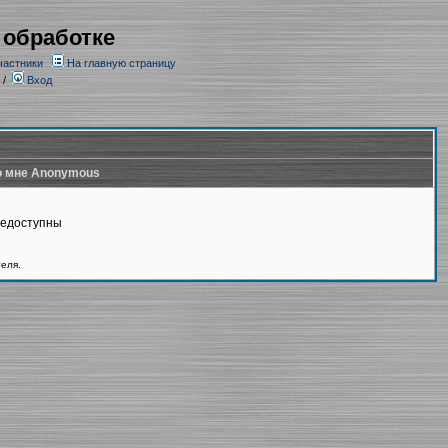
 обработке
частники
На главную страницу
/
Вход
 мне Anonymous
недоступны
теля.