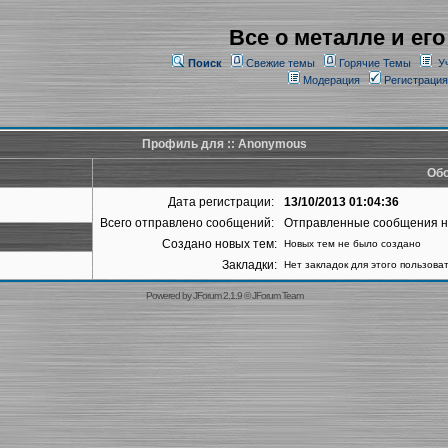
Все о металле и его
Поиск
Свежие темы
Горячие Темы
У
Модерация
Регистрация
Профиль для :: Anonymous
Обо
Дата регистрации:
13/10/2013 01:04:36
Всего отправлено сообщений:
Отправленные сообщения 
Создано новых тем:
Новых тем не было создано
Закладки:
Нет закладок для этого пользова
Powered by
JForum 2.1.9
©
JForum Team