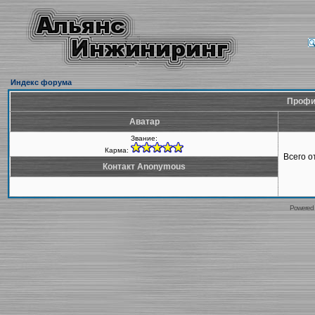
Индекс форума
Профи
Аватар
Звание:
Карма:
Всего 
Контакт Anonymous
Powered