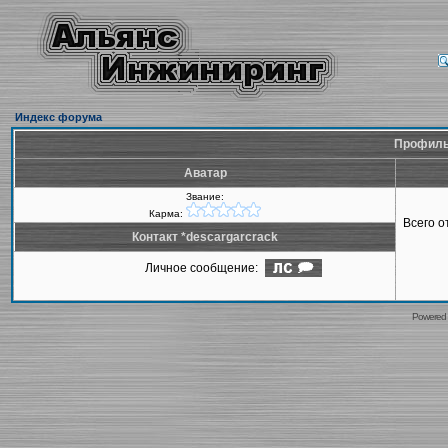
Индекс форума
Профиль 
Аватар
Звание:
Карма:
Всего 
Контакт *descargarcrack
Личное сообщение:
Powered