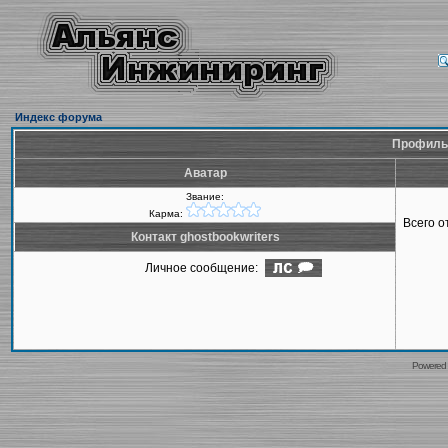
Индекс форума
Профиль 
Аватар
Звание:
Карма:
Всего 
Контакт ghostbookwriters
Личное сообщение:
Powered