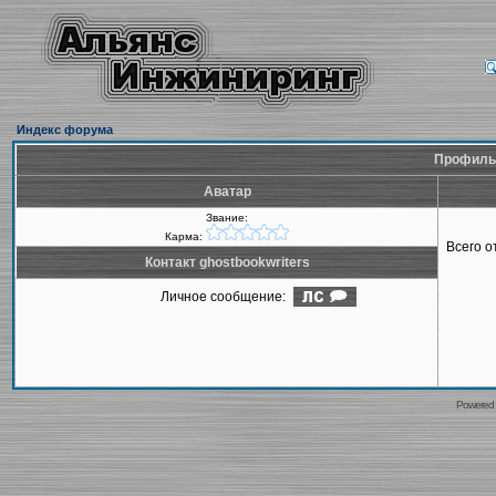
Индекс форума
Профиль 
Аватар
Звание:
Карма:
Всего 
Контакт ghostbookwriters
Личное сообщение:
Powered