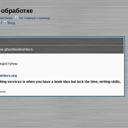
 обработке
частники
На главную страницу
/
Вход
не ghostbookwriters
недоступны
writers.org
ting services is when you have a book idea but lack the time, writing skills,
теля.