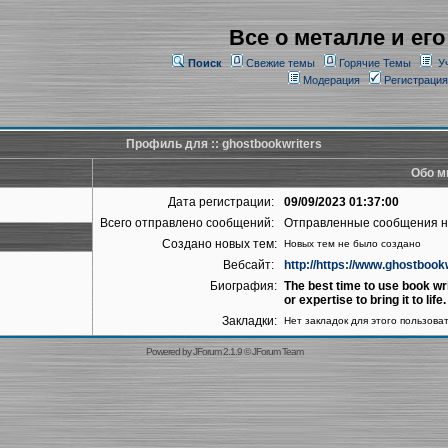
Все о металле и его
Поиск
Свежие темы
Горячие Темы
У
Модерация
Регистрация
Профиль для :: ghostbookwriters
Обо м
Дата регистрации:
09/09/2023 01:37:00
Всего отправлено сообщений:
Отправленные сообщения 
Создано новых тем:
Новых тем не было создано
Вебсайт:
http://https://www.ghostbook
Биография:
The best time to use book wri
or expertise to bring it to life.
Закладки:
Нет закладок для этого пользова
Powered by
JForum 2.1.9
©
JForum Team