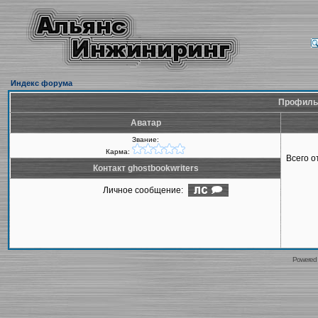
Индекс форума
Профиль 
Аватар
Звание:
Карма:
Всего 
Контакт ghostbookwriters
Личное сообщение:
Powered