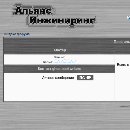
Индекс форума
Профиль 
Аватар
Звание:
Карма:
Всего 
Контакт ghostbookwriters
Личное сообщение:
Powered