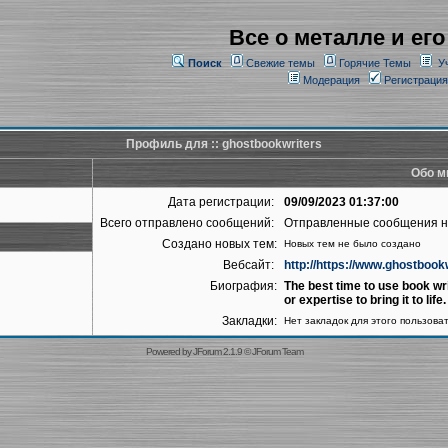
Все о металле и его
Поиск
Свежие темы
Горячие Темы
У
Модерация
Регистрация
Профиль для :: ghostbookwriters
Обо м
Дата регистрации:
09/09/2023 01:37:00
Всего отправлено сообщений:
Отправленные сообщения 
Создано новых тем:
Новых тем не было создано
Вебсайт:
http://https://www.ghostbook
Биография:
The best time to use book wri
or expertise to bring it to life.
Закладки:
Нет закладок для этого пользова
Powered by
JForum 2.1.9
©
JForum Team