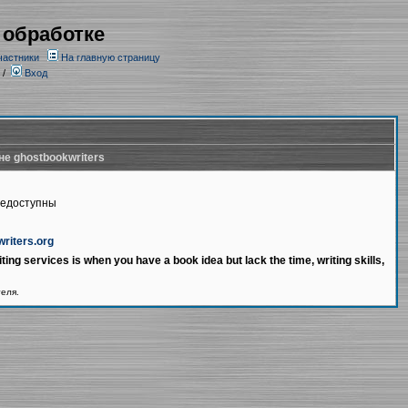
 обработке
частники
На главную страницу
/
Вход
не ghostbookwriters
недоступны
writers.org
ting services is when you have a book idea but lack the time, writing skills,
теля.