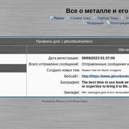
Все о металле и его
Поиск
Свежие темы
Горячие Темы
У
Модерация
Регистрация
Профиль для :: ghostbookwriters
Обо м
Дата регистрации:
09/09/2023 01:37:00
Всего отправлено сообщений:
Отправленные сообщения 
Создано новых тем:
Новых тем не было создано
Вебсайт:
http://https://www.ghostbook
Биография:
The best time to use book wri
or expertise to bring it to life.
Закладки:
Нет закладок для этого пользова
Powered by
JForum 2.1.9
©
JForum Team