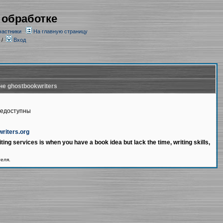
 обработке
частники
На главную страницу
/
Вход
не ghostbookwriters
недоступны
writers.org
ting services is when you have a book idea but lack the time, writing skills,
теля.