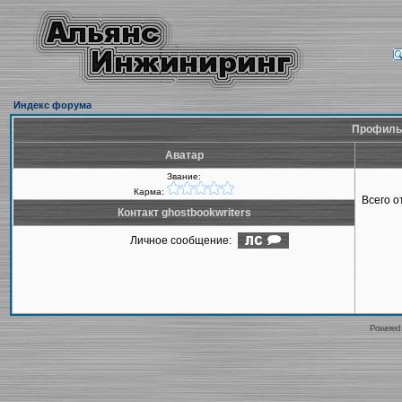
Индекс форума
Профиль 
Аватар
Звание:
Карма:
Всего 
Контакт ghostbookwriters
Личное сообщение:
Powered