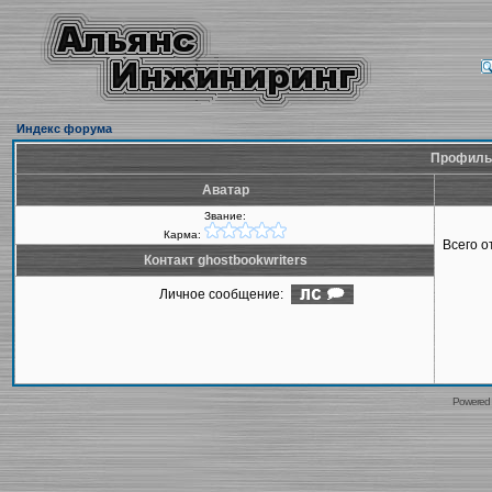
Индекс форума
Профиль 
Аватар
Звание:
Карма:
Всего 
Контакт ghostbookwriters
Личное сообщение:
Powered