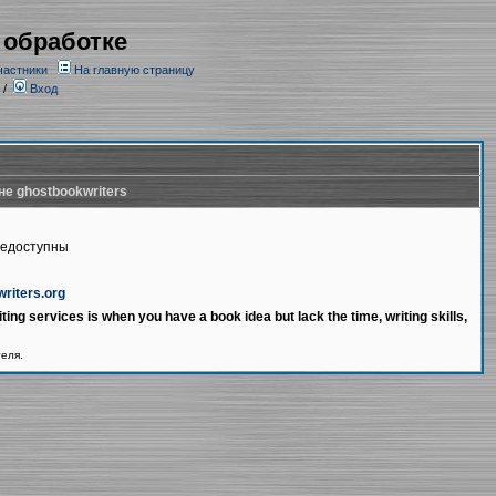
 обработке
частники
На главную страницу
/
Вход
не ghostbookwriters
недоступны
writers.org
ting services is when you have a book idea but lack the time, writing skills,
теля.