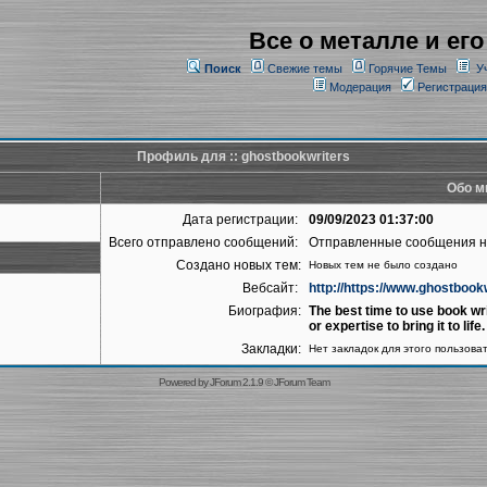
Все о металле и его
Поиск
Свежие темы
Горячие Темы
У
Модерация
Регистрация
Профиль для :: ghostbookwriters
Обо м
Дата регистрации:
09/09/2023 01:37:00
Всего отправлено сообщений:
Отправленные сообщения 
Создано новых тем:
Новых тем не было создано
Вебсайт:
http://https://www.ghostbook
Биография:
The best time to use book wri
or expertise to bring it to life.
Закладки:
Нет закладок для этого пользова
Powered by
JForum 2.1.9
©
JForum Team