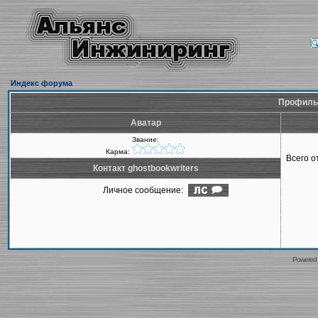
Индекс форума
Профиль 
Аватар
Звание:
Карма:
Всего 
Контакт ghostbookwriters
Личное сообщение:
Powered