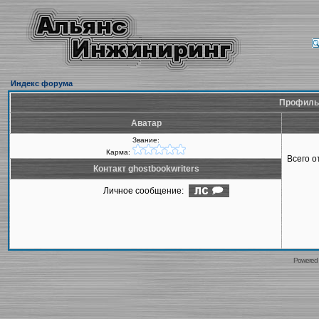
Индекс форума
Профиль 
Аватар
Звание:
Карма:
Всего 
Контакт ghostbookwriters
Личное сообщение:
Powered